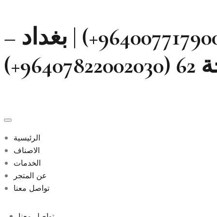
Skip
to
بغداد – المنصور – قرب مطعم زرزور (964007717900800+) | بغداد –
content
964+)
الرئيسية
الاصناف
الخدمات
عن المتجر
تواصل معنا
تواصل معنا