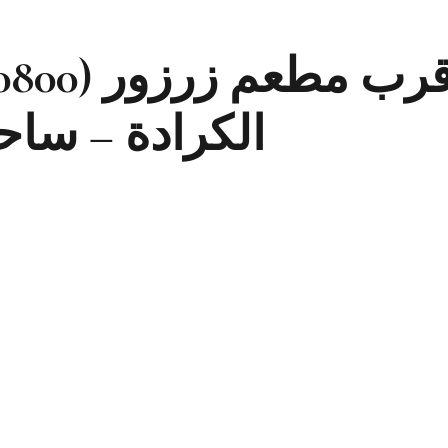
الكرادة – ساحة 62​ (07822002030