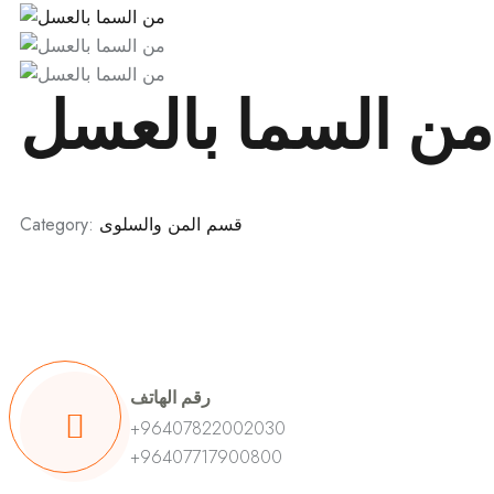
من السما بالعسل
قسم المن والسلوى
Category:
رقم الهاتف
+96407822002030
+96407717900800